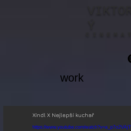
VIKTO
Ý
C I N E M A 
work
Xindl X Nejlepší kuchař
https://www.youtube.com/watch?v=a_p7o2VAj